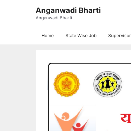
Skip
Anganwadi Bharti
to
content
Anganwadi Bharti
Home
State Wise Job
Supervisor