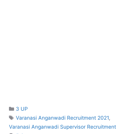
Categories
3 UP
Tags
Varanasi Anganwadi Recruitment 2021
,
Varanasi Anganwadi Supervisor Recruitment