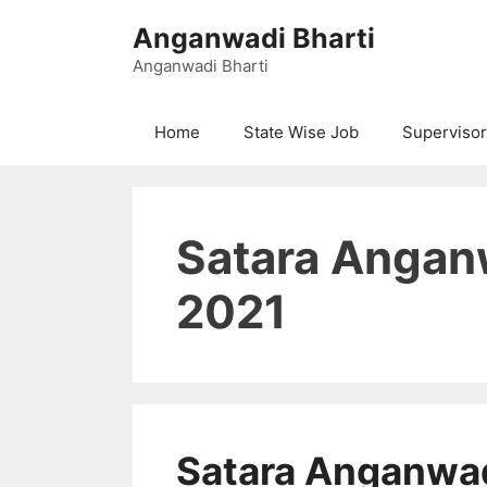
Skip
Anganwadi Bharti
to
content
Anganwadi Bharti
Home
State Wise Job
Supervisor
Satara Angan
2021
Satara Anganwa