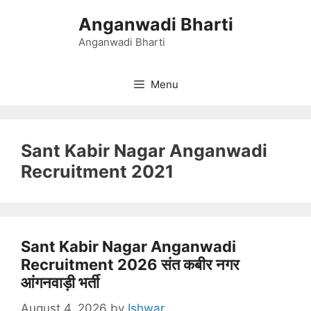
Skip
Anganwadi Bharti
to
content
Anganwadi Bharti
Menu
Sant Kabir Nagar Anganwadi
Recruitment 2021
Sant Kabir Nagar Anganwadi
Recruitment 2026 संत कबीर नगर
आंगनवाड़ी भर्ती
August 4, 2026
by
Ishwar