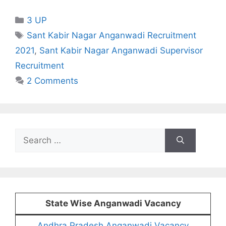
Categories
3 UP
Tags
Sant Kabir Nagar Anganwadi Recruitment
2021
,
Sant Kabir Nagar Anganwadi Supervisor
Recruitment
2 Comments
Search
for:
State Wise Anganwadi Vacancy
Andhra Pradesh Anganwadi Vacancy