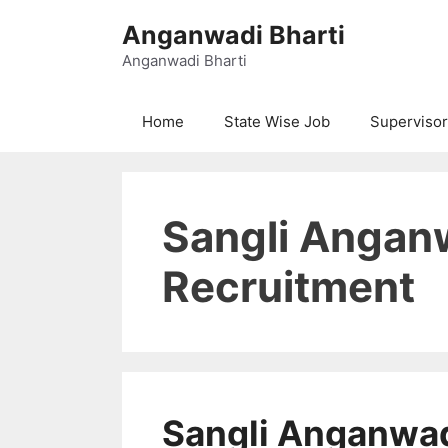
Skip
Anganwadi Bharti
to
content
Anganwadi Bharti
Home
State Wise Job
Supervisor
Sangli Angan
Recruitment
Sangli Anganwa