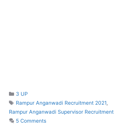
Categories
3 UP
Tags
Rampur Anganwadi Recruitment 2021
,
Rampur Anganwadi Supervisor Recruitment
5 Comments