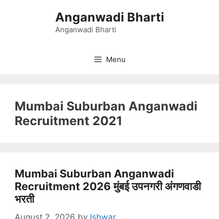
Skip
Anganwadi Bharti
to
content
Anganwadi Bharti
Menu
Mumbai Suburban Anganwadi
Recruitment 2021
Mumbai Suburban Anganwadi
Recruitment 2026 मुंबई उपनगरी अंगणवाडी
भरती
August 2, 2026
by
Ishwar