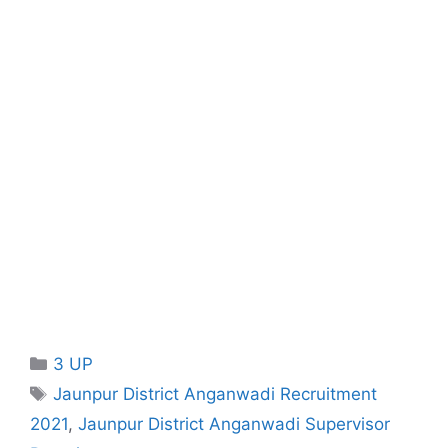
Categories
3 UP
Tags
Jaunpur District Anganwadi Recruitment
2021
,
Jaunpur District Anganwadi Supervisor