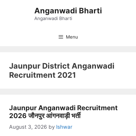
Skip
Anganwadi Bharti
to
content
Anganwadi Bharti
Menu
Jaunpur District Anganwadi
Recruitment 2021
Jaunpur Anganwadi Recruitment
2026 जौनपुर आंगनवाड़ी भर्ती
August 3, 2026
by
Ishwar