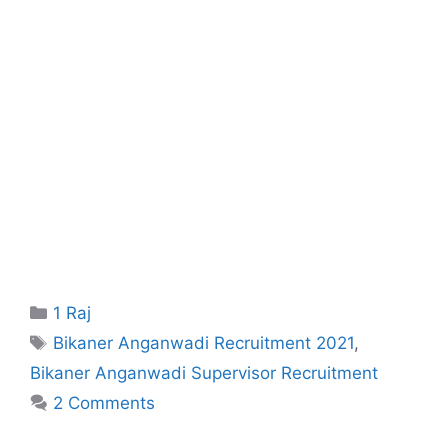
Categories
1 Raj
Tags
Bikaner Anganwadi Recruitment 2021
,
Bikaner Anganwadi Supervisor Recruitment
2 Comments