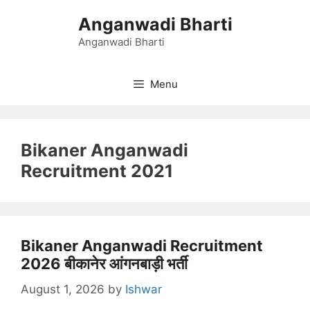
Skip
Anganwadi Bharti
to
content
Anganwadi Bharti
Menu
Bikaner Anganwadi
Recruitment 2021
Bikaner Anganwadi Recruitment
2026 बीकानेर आंगनबाड़ी भर्ती
August 1, 2026
by
Ishwar