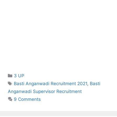
Categories
3 UP
Tags
Basti Anganwadi Recruitment 2021
,
Basti
Anganwadi Supervisor Recruitment
9 Comments