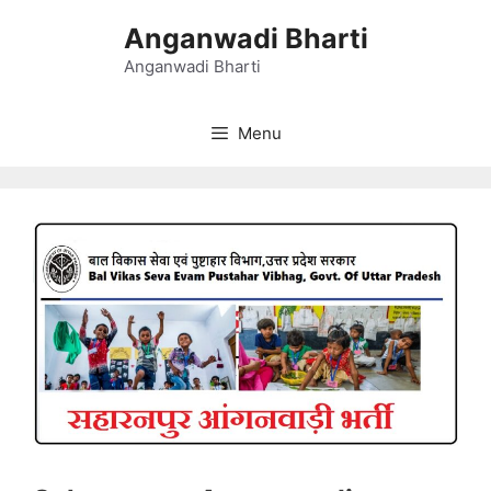
Skip
Anganwadi Bharti
to
content
Anganwadi Bharti
Menu