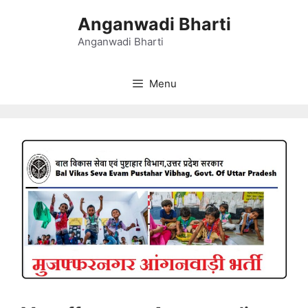
Skip
Anganwadi Bharti
to
content
Anganwadi Bharti
Menu