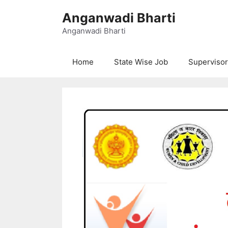
Skip
Anganwadi Bharti
to
content
Anganwadi Bharti
Home
State Wise Job
Supervisor