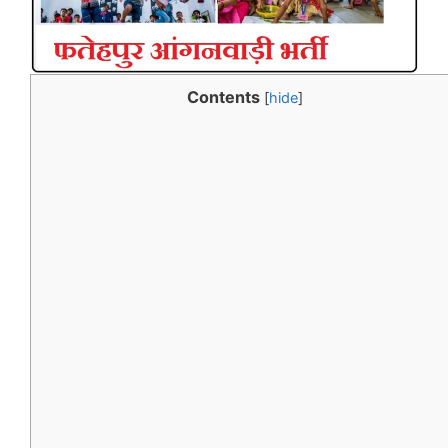
Contents
[
hide
]