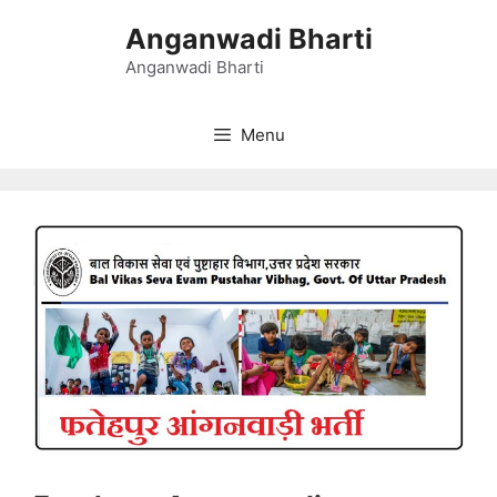
Skip
Anganwadi Bharti
to
content
Anganwadi Bharti
Menu