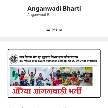
Skip
Anganwadi Bharti
to
content
Anganwadi Bharti
Menu