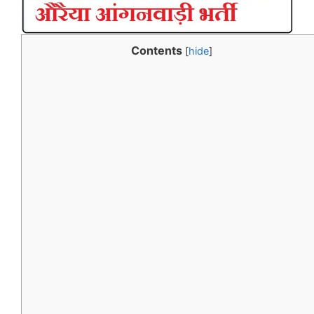
Contents
[
hide
]