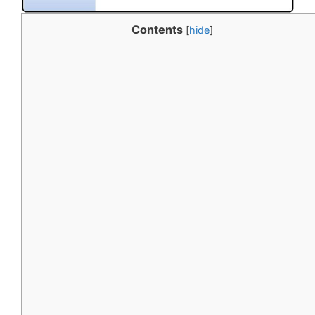
Contents
[
hide
]