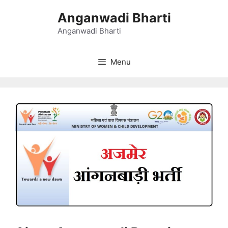
Skip
Anganwadi Bharti
to
content
Anganwadi Bharti
Menu